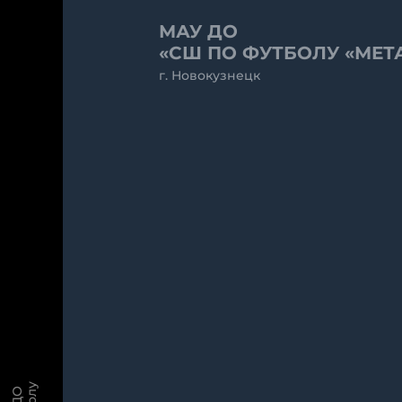
МАУ ДО
«СШ ПО ФУТБОЛУ «МЕТ
г. Новокузнецк