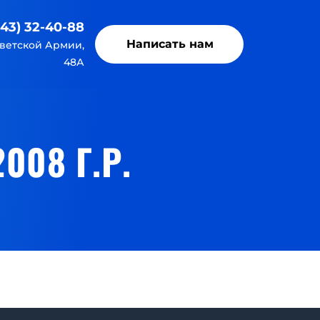
843) 32-40-88
Написать нам
оветской Армии,
48А
008 Г.Р.