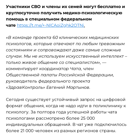
У
частник
и СВО и члены их семей могут бесплатно и
круглосуточно
получить медико-психологическую
помощь в специальном федеральном
чат
е
https://t.me/+-NlCAoiZghk2OTNi
.
«В команде
проекта
60 клинических
медицинских
психологов, которые отвечают по любым тревожным
состояниям и сопровождают
даже
самые сложные
случаи
. Мы не испо
льзуем искусственный интеллект –
только
живое общение со специалистом», —
комментирует координатор Чата, член
Общественной палаты Российской Федерации,
руководитель федерального проекта
«ЗдравКонтроль» Евгений Мартынов.
Сегодня существует устойчивый запрос на цифровой
формат общения, когда не надо идти в поликлинику к
психологу. За полтора года успешной работы чата
психологами рассмотрено более 25 000
индивидуальных обращений. В чат уже подключилось
более 21 000 человек из разных регионов страны.