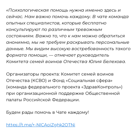
«Психологическая помощь нужна
именно
здесь и
сейчас. Нам важно помочь каждому
.
В чате команда
опытных
специалистов
, которые
бесплатно
консульт
ируют
по различным тревожным
состояниям.
Важно то, что к нам можно обратиться
анонимно, мы не требуем раскрывать персональные
данные
. Мы видим
высокую
востребованность
такого
формата помощи, — отмечает руководитель
Комитета семей воинов Отечества
Юлия Белехова.
Организаторы проекта: Комитет семей воинов
Отечества (КСВО) и Фонд «Социальная сфера»
(команда федерального проекта «ЗдравКонтроль»)
при организационной поддержке Общественной
палаты Российской Федерации.
Будем рады помочь в Чате каждому!
https://t.me/+-NlCAoiZghk2OTNi