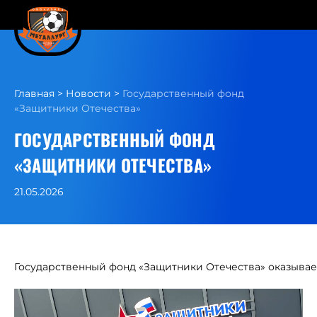
Главная
>
Новости
>
Государственный фонд
«Защитники Отечества»
ГОСУДАРСТВЕННЫЙ ФОНД
«ЗАЩИТНИКИ ОТЕЧЕСТВА»
21.05.2026
Государственный
фонд
«Защитники
Отечества»
оказыва
Видеоплеер