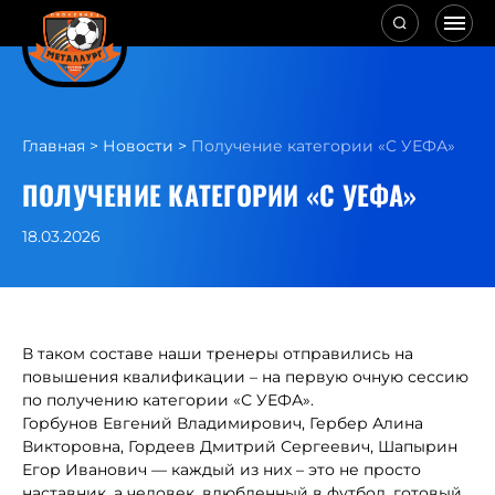
Главная
>
Новости
>
Получение категории «C УЕФА»
ПОЛУЧЕНИЕ КАТЕГОРИИ «C УЕФА»
18.03.2026
В таком составе наши тренеры отправились на
повышения квалификации – на первую очную сессию
по получению категории «С УЕФА».
Горбунов Евгений Владимирович, Гербер Алина
Викторовна, Гордеев Дмитрий Сергеевич, Шапырин
Егор Иванович — каждый из них – это не просто
наставник, а человек, влюбленный в футбол, готовый